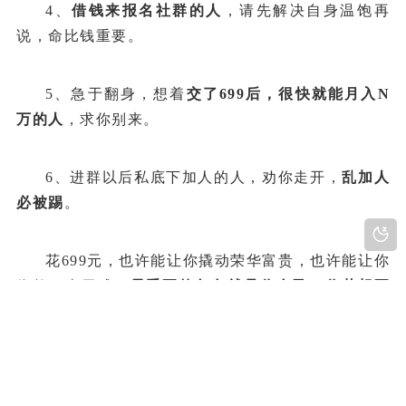
4、
借钱来报名社群的人
，请先解决自身温饱再
说，命比钱重要。
5、急于翻身，想着
交了699后，很快就能月入N
万的人
，求你别来。
6、进群以后私底下加人的人，劝你走开，
乱加人
必被踢
。
花699元，也许能让你撬动荣华富贵，也许能让你
依然一事无成，
最重要的角色就是你自己，你若想要
躺平，太上老君也救不了你，你若愿意努力，处处都
是黄金
，这里不是慈善机构，你想躺平就能挣钱，趁
早打消你的梦想。