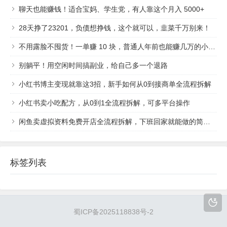
聊天也能赚钱！适合宝妈、学生党，有人靠这个月入 5000+
28天挣了23201，负债想挣钱，这个就可以，韭菜千万别来！
不用露脸不囤货！一单赚 10 块，普通人年前也能赚几万的小生意
别躺平！用空闲时间搞副业，给自己多一个退路
小红书博主变现就靠这3招，新手如何从0到接商单全流程拆解
小红书卖小吃配方，从0到1全流程拆解，可多平台操作
闲鱼卖虚拟资料免费开店全流程拆解，下班回家就能做的简单副业项目
标签列表
蜀ICP备2025118838号-2