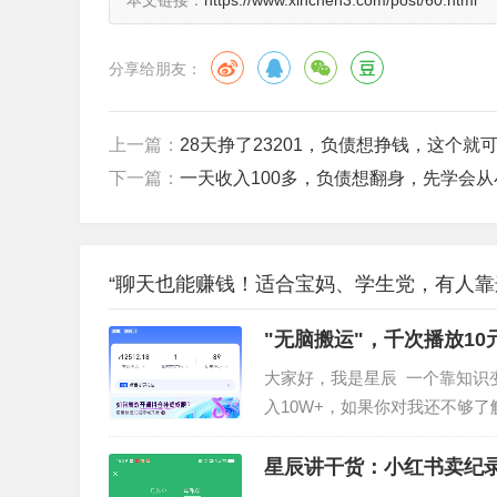
本文链接：
https://www.xinchen3.com/post/60.html
分享给朋友：
上一篇：
28天挣了23201，负债想挣钱，这个
下一篇：
一天收入100多，负债想翻身，先学会
“聊天也能赚钱！适合宝妈、学生党，有人靠这个
"无脑搬运"，千次播放10元
大家好，我是星辰 一个靠知识变
一、项目逻辑
入10W+，如果你对我还不够
成功翻身上岸的！做知识变现3
简单的说就是去软件里打字聊天，语音聊天
时就爱拆解这些能...
星辰讲干货：小红书卖纪录
费。不管是文字、语音还是视频聊天，都有相应