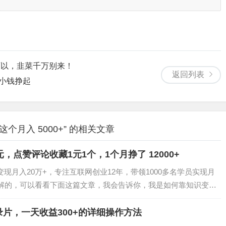
就可以，韭菜千万别来！
返回列表
从小钱挣起
月入 5000+” 的相关文章
，点赞评论收藏1元1个，1个月挣了 12000+
现月入20万+，专注互联网创业12年，带领1000多名学员实现月
了解的，可以看看下面这篇文章，我会告诉你，我是如何靠知识变现
年，7个月还清200万负债，赚钱的方法很重要！老粉都知道，我平
，视频聊天。聊天软件通常是男性需要支付费用，而女性则免
片，一天收益300+的详细操作方法
的收入，如果是男性想要参与这个项目，就需要找一个女性朋友