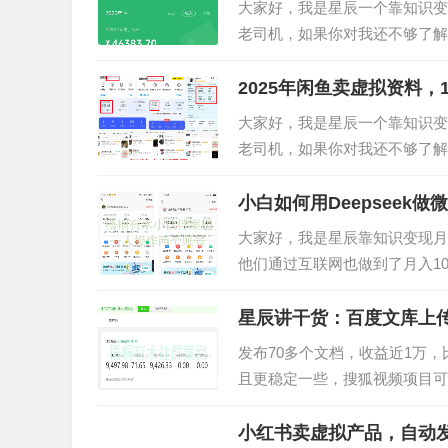
帮助你通过真人认证后进行操作。
大家好，我是星辰一个靠知识变现
老司机，如果你对我还不够了解
二、项目实操
万，后来，靠知识变现成功翻身
1、下载应用并注册账号
要！今天给大家分享一个普通人也
2025年闲鱼卖虚拟资料，
给大家推荐两个平台：
他趣与心遇
，在手机
大家好，我是星辰一个靠知识变现
老司机，如果你对我还不够了解
万，后来，靠知识变现成功翻身
要！今天给大家分享如何通过闲鱼
小白如何用Deepseek
大家好，我是星辰靠知识变现月入
他们通过互联网也做到了月入1
机会。都在挣钱！每周分享2-3
写微头条赚收益，简直是...
星辰讲干货：百度文库上传文
发布70多个文档，收益近1万
下载完成以后我们根据平台提示完成注册，性
且更稳定一些，搜狐视频项目可
把自已打造成一个乖巧甜美的女生形象。因为平
了1000个视频，平台也不会
人。
做，每个月还有固定工资（发布数
小红书卖虚拟产品，自动发货