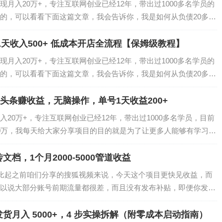
月入20万+，专注互联网创业已经12年，带出过1000多名学员的
的，可以看看下面这篇文章，我会告诉你，我是如何从负债20多
上岸的！做知识变现3年，7个月还清200万负债，赚钱的方法很重
...
1天收入500+ 低成本开店全流程【保姆级教程】
应用商店搜索下载。
月入20万+，专注互联网创业已经12年，带出过1000多名学员的
的，可以看看下面这篇文章，我会告诉你，我是如何从负债20多
上岸的！做知识变现3年，7个月还清200万负债，赚钱的方法很重
...
做微头条赚收益，无脑操作，单号1天收益200+
20万+，专注互联网创业已经12年，带出过1000多名学员，目前
0万，我每天给大家分享项目的目的就是为了让更多人能够有学习的
个靠谱项目，这里是梧桐有术社群今天给大家分享如何用Deepseek
档，1个月2000-5000管道收益
，比起之前咱们分享的搜狐视频来说，今天这个项目更快见收益，而
别选择“女”性，找一张自已的照片，设置自已的头像和昵称，
以说大部分账号前期流量都很差，而且没有发布补贴，即便你发布
台会进行人脸认证，所以我们一定要确保图片和真人是同一个
给你任何补偿。但是，今天这个百度文库的项目就不一样了，只要你去
量补贴...
月入 5000+，4 步实操拆解（附零成本启动指南）