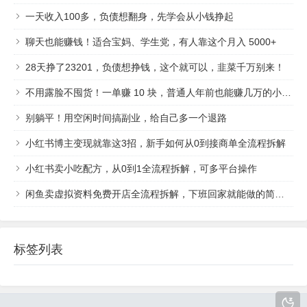
一天收入100多，负债想翻身，先学会从小钱挣起
聊天也能赚钱！适合宝妈、学生党，有人靠这个月入 5000+
28天挣了23201，负债想挣钱，这个就可以，韭菜千万别来！
不用露脸不囤货！一单赚 10 块，普通人年前也能赚几万的小生意
别躺平！用空闲时间搞副业，给自己多一个退路
小红书博主变现就靠这3招，新手如何从0到接商单全流程拆解
小红书卖小吃配方，从0到1全流程拆解，可多平台操作
闲鱼卖虚拟资料免费开店全流程拆解，下班回家就能做的简单副业项目
标签列表