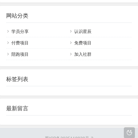
月还有固定工资（发布数量补贴...
0万+，如果你对我还不够了解的，可以看看下面这
篇文章，我会告诉你，我是如何靠知识变现成功翻
网站分类
身上岸的！做知识变现3年，7个月还清200万负债，
赚钱的方法很重要！各位创业赚客的小伙伴大家
好，今天星辰哥给大...
学员分享
认识星辰
付费项目
免费项目
陪跑项目
加入社群
标签列表
最新留言