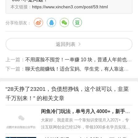
本文链接：
https://www.xinchen3.com/post/59.html
分享给朋友：
返回列表
上一篇：
不用露脸不囤货！一单赚 10 块，普通人年前也能赚几万的小生意
下一篇：
聊天也能赚钱！适合宝妈、学生党，有人靠这个月入 5000+
“28天挣了23201，负债想挣钱，这个就可以，韭菜
千万别来！” 的相关文章
闲鱼冷门玩法，单号月入 4000+，新手照
搬就能做
大家好，我是星辰 一个靠知识变现月入20万+，专
注互联网创业已经12年，带领1000多名学员实现月
入10万+，如果你对我还不够了解的，可以看看下面