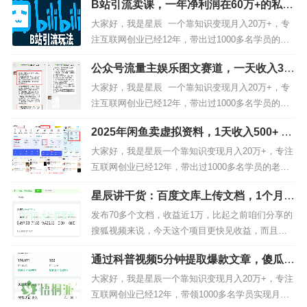
B站引流卖课，一年净利润在60万+的私域
这篇文章，我会告诉你，我是如何靠知识变现成功
案例拆解
翻身上岸的！做知识变现3年，7个月还清200万负
大家好，我是星辰 一个靠知识变现月入20万+，专
债，赚钱的方法很重要！最近后台总有人问，有没
注互联网创业已经12年，带出过1000多名学员的老
有啥不用本钱、操作...
司机，如果你对我还不够了解的，可以看看下面这
公众号流量主娱乐图文赛道，一天收入33
篇文章，我会告诉你，我是如何靠知识变现成功翻
51 的玩法
身上岸的！做知识变现3年，7个月还清200万负债，
大家好，我是星辰 一个靠知识变现月入20万+，专
赚钱的方法很重要！今天给大家分享一个在B站做私
注互联网创业已经12年，带出过1000多名学员的老
域卖虚...
司机，如果你对我还不够了解的，可以看看下面这
2025年闲鱼卖虚拟资料，1天收入500+ 低
篇文章，我会告诉你，我是如何从负债20多万，后
成本开店全流程【保姆级教程】
来，靠知识变现成功翻身上岸的！做知识变现3年，
大家好，我是星辰一个靠知识变现月入20万+，专注
7个月还清200万负债，赚钱的方法很重要！进入今
互联网创业已经12年，带出过1000多名学员的老司
天的正...
机，如果你对我还不够了解的，可以看看下面这篇
星辰讲干货：百度文库上传文档，1个月2
文章，我会告诉你，我是如何从负债20多万，后
000-5000管道收益
来，靠知识变现成功翻身上岸的！做知识变现3年，
发布70多个文档，收益近1万，比起之前咱们分享的
7个月还清200万负债，赚钱的方法很重要！今天给
搜狐视频来说，今天这个项目更快见收益，而且更
大家分享如何通过闲鱼...
稳定一些，搜狐视频项目可以说大部分账号前期流
通过科普视频5分钟提取爆款文章，傻瓜式
量都很差，而且没有发布补贴，即便你发布了1000
操作，一天收入300+！
个视频，平台也不会给你任何补偿。但是，今天这
大家好，我是星辰一个靠知识变现月入20万+，专注
个百度文库的项目就不一样了，只要你去做，每个
互联网创业已经12年，带领1000多名学员实现月入1