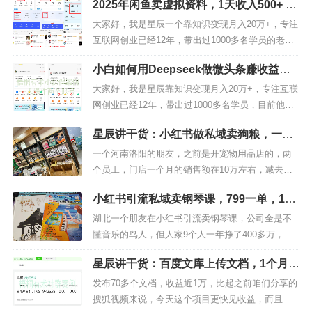
2025年闲鱼卖虚拟资料，1天收入500+ 低
你花钱囤货、不用学剪辑拍视频，所有资料都能白
成本开店全流程【保姆级教程】
嫖，甚至不用露脸！手把手教你用小红书把宝妈们
大家好，我是星辰一个靠知识变现月入20万+，专注
的焦虑变成你的零花钱，有手就能抄的傻瓜教程‌第
互联网创业已经12年，带出过1000多名学员的老司
一步：‌ 选品秘诀，这些育儿资...
机，如果你对我还不够了解的，可以看看下面这篇
小白如何用Deepseek做微头条赚收益，
文章，我会告诉你，我是如何从负债20多万，后
无脑操作，单号1天收益200+
来，靠知识变现成功翻身上岸的！做知识变现3年，
大家好，我是星辰靠知识变现月入20万+，专注互联
7个月还清200万负债，赚钱的方法很重要！今天给
网创业已经12年，带出过1000多名学员，目前他们
大家分享如何通过闲鱼...
通过互联网也做到了月入10万，我每天给大家分享
星辰讲干货：小红书做私域卖狗粮，一个
项目的目的就是为了让更多人能够有学习的机会。
月挣10万+
都在挣钱！每周分享2-3个靠谱项目，这里是梧桐有
一个河南洛阳的朋友，之前是开宠物用品店的，两
术社群今天给大家分享如何用Deepseek写微头条赚
个员工，门店一个月的销售额在10万左右，减去杂
收益，简直是...
七杂八的费用，每个月能落两万多元。后来口罩期
小红书引流私域卖钢琴课，799一单，1年
间关门不干了，开始家里蹲，去年年初房贷连续3个
挣了400多万
月还不上，开始急了。正好去年在洛阳那边帮朋友
湖北一个朋友在小红书引流卖钢琴课，公司全是不
公司做员工私域培训，中间一块吃了个饭，他真的
懂音乐的鸟人，但人家9个人一年挣了400多万，具
是穷途末路了，连70块钱的饭钱都...
体的方法今天就给大家详细的讲讲。为了证明方法
星辰讲干货：百度文库上传文档，1个月2
的真实度，我特意把产品买回来了。首先咱们来聊
000-5000管道收益
聊，9个人一年挣400多万多吗？确实不算少，因为
发布70多个文档，收益近1万，比起之前咱们分享的
我在2015-2017年的时候，也卖过乐器课程，我卖的
搜狐视频来说，今天这个项目更快见收益，而且更