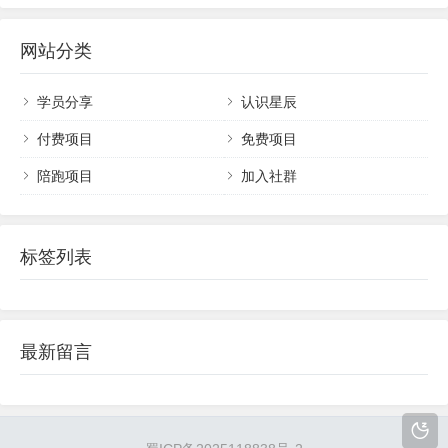
种类比较多，二胡、...
稳定一些，搜狐视频项目可以说大部分账号前期流
4.发布图文
量都很差，而且没有发布补贴，即便你发布了1000
做好以后把小吃配方直接打印出来，用一个像素
网站分类
个视频，平台也不会给你任何补偿。但是，今天这
高一点的手机拍照，然后就可以发布图文了。这种方
个百度文库的项目就不一样了，只要你去做，每个
月还有固定工资（发布数量补贴...
法的缺点就是需要一点打印成本，不过可以忽略不
学员分享
认识星辰
计，优点就是原创度高，建议用这种方式去做。另一
付费项目
免费项目
种方法就是直接将图片上传，这种方法非常简单，增
陪跑项目
加入社群
加原创度的方法可以像对标账号一样用软件做一个印
章图片。
标签列表
最新留言