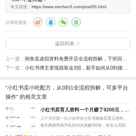
实在连几块钱都不愿意出的就去星辰资源库免费下
本文链接：
https://www.xinchen3.com/post/55.html
载。
下载地址：https://www.ealen.cc
分享给朋友：
3、制作图文
返回列表
资料准备好以后，把小吃配方用WPS排一下版，
然后用A4纸打印出来！再弄个章，比如（内部资料）
上一篇：
闲鱼卖虚拟资料免费开店全流程拆解，下班回家就能做的简单副业项目
或者（某餐饮公司）等！这样既保证了作品的原创，
下一篇：
小红书博主变现就靠这3招，新手如何从0到接商单全流程拆解
又能做得更加的有深度，作品封面上的红章、绝密、
严禁等字样，一定要认真做，
让人一看到就觉得是非
常有价值的东西
。唯一需要注意的点就是，封面要加
“小红书卖小吃配方，从0到1全流程拆解，可多平台
盖公章，公章有专门的软件可以制作的，制作的过程
操作” 的相关文章
中需要注意我们使用的公司名字不能是已经存在的公
小红书卖育儿资料一个月赚了9200元，手
司，什么原因你应该懂，所以我们取完名字后最好去
机操作就能干
上个月社群一位小伙伴在小红书偷偷卖育儿资料，
百度查下看看有没有这家公司。
每天蹲厕所刷手机的功夫就赚300多，给女儿买奶粉
的钱都不用找老公要了。这项目真没啥门槛，不用