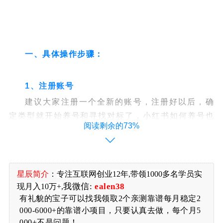
一、具体操作步骤：
1
、
注册账号
建议大家注册一个全新的账号，注册好以后，确
定类型就开始养号和寻找对标了，小红书如何养号也
阅读剩余的73%
是很简单的，所谓的让你去寻找对标同行就是在养
号。号弄好了前期需要刷刷同行的作品，多点赞评论
一下，多互动，让系统知道你的喜好，知道你是一个
真实的用户，后面才会给你推流量。
星辰简介
：
专注
互联网创业12年,带领1000多名学员实
我微信:
ealen38
现月入10万+,
有礼貌的宝子可以找我领取2个亲测靠谱每月稳定2
2.准备小吃配方资料
000-6000+的靠谱小项目，只要认真去做，每个月5
如果不知道去哪儿找的就去某宝上花几块钱买，
000+不是问题！