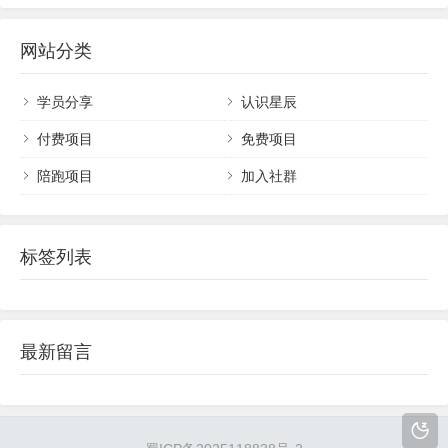
家分享一个相对简单容易上手的，就是摘抄...
能够为你带来帮助或启发，觉得有用，看完可以点
个关注，后续每天分享更多干货。今天咱们分享的
网站分类
项目超级简单，不仅仅可以同步到百家号、今日头
条、搜狐、企鹅、一点、公众号等平台拿多份收
二、为什么要选择副业？
益，同时还不用你来绞尽脑汁的去编写内容...
学员分享
认识星辰
1.投入成本低：很多副业项目不需要资金投入，
只需我
付费项目
免费项目
们把平时追剧
的
时间和精力用在项目学习和操作上就行。
陪跑项目
加入社群
2.灵活性高：我们可以根据自己的兴趣和时间来选择副
业，不用受制于早九晚五的固定的工作时间，你想什么时
标签列表
间做就什么时间做，
多劳多得的道理在任何一个时代都亘
古不变。
最新留言
3.收入潜力大：只要你选择一个正确的赛道，坚持去
做，
3
个月以后，你的副业收入不会比你的主业少。