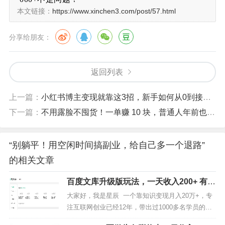
本文链接：
https://www.xinchen3.com/post/57.html
做副业，很多人都在说自己非常迷茫，不知道做什么
好，没有头绪。对于我们普通人来说，你要做副业，你一
分享给朋友：
定要选择轻资产的项目，最好就是做了就能变现的项目。
返回列表
上一篇：
小红书博主变现就靠这3招，新手如何从0到接商单全流程拆解
下一篇：
不用露脸不囤货！一单赚 10 块，普通人年前也能赚几万的小生意
“别躺平！用空闲时间搞副业，给自己多一个退路”
的相关文章
百度文库升级版玩法，一天收入200+ 有手
就能做！
大家好，我是星辰 一个靠知识变现月入20万+，专
注互联网创业已经12年，带出过1000多名学员的老
司机，如果你对我还不够了解的，可以看看下面这
君子爱财，取之有道，很多人认为，现在互联网挣钱