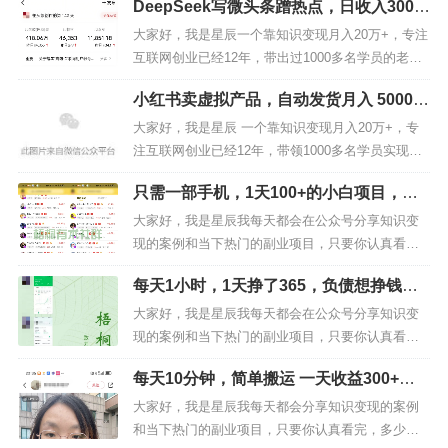
DeepSeek写微头条蹭热点，日收入300-5
篇文章，我会告诉你，我是如何从负债20多万，后
很容易，但现实却并非人人都容易。赚钱，从来都不是一
00+的详细
来，靠知识变现成功翻身上岸的！做知识变现3年，
大家好，我是星辰一个靠知识变现月入20万+，专注
件很容易的事情，副业项目不可能像你想的那样，事儿
7个月还清200万负债，赚钱的方法很重要！今天咱
互联网创业已经12年，带出过1000多名学员的老司
们就再...
机，如果你对我还不够了解的，可以看看下面这篇
少，不投资就能赚大钱，这也是为什么很多人被割韭菜的
小红书卖虚拟产品，自动发货月入 5000
文章，我会告诉你，我是如何从负债20多万，后
原因，谁不想轻松赚快钱，谁又愿意承担风险？副业项目
+，4 步实操拆解（附零成本启动指南）
来，靠知识变现成功翻身上岸的！做知识变现3年，
大家好，我是星辰 一个靠知识变现月入20万+，专
没有十全十美的，
一篇反映真实情况的文章，胜过你在网
7个月还清208万负债，赚钱的方法很重要！我的一
注互联网创业已经12年，带领1000多名学员实现月
上阅读
1000
篇以贩卖课程和焦虑为目的副业方法论。
位小学同学，去年还在...
入10万+，如果你对我还不够了解的，可以看看下面
只需一部手机，1天100+的小白项目，有
这篇文章，我会告诉你，我是如何靠知识变现成功
一、副业只是增加收入的一种方式
手就能做
翻身上岸的！做知识变现3年，7个月还清200万负
大家好，我是星辰我每天都会在公众号分享知识变
随着互联网的快速发展，越来越多的人开始寻找副业
债，赚钱的方法很重要！最近后台很多小伙伴问：
现的案例和当下热门的副业项目，只要你认真看
机会来增加收入。互联网为我们提供了广阔的舞台，让我
“有没有...
完，多少都能够为你带来帮助或启发，觉得有用，
每天1小时，1天挣了365，负债想挣钱，
们能够在舒适的家中就能做各种兼职副业。它不仅能增加
看完可以点个关注，后续每天分享更多干货。前几
千万别做韭菜
天980块钱买了一个号称可以日入500以上的项目，
收入来源，还能让我们在工作之余找到更多的乐趣和成就
大家好，我是星辰我每天都会在公众号分享知识变
说实话，这个价格能买到一个日入500+的项目，我
现的案例和当下热门的副业项目，只要你认真看
感。
对于很多打工人来说副业已经成为他们追求自由、实
肯定是不信的，但为了给咱们梧...
完，多少都能够为你带来帮助或启发，觉得有用，
现财富自由的一种方式
。
每天10分钟，简单搬运 一天收益300+
看完可以点个关注，后续每天分享更多干货。很多
（附详细搬运方法）
朋友后台私信我说想做公众号赛道，但每天写文章
大家好，我是星辰我每天都会分享知识变现的案例
又太难了。有没有什么简单搬运的方法，今天给大
和当下热门的副业项目，只要你认真看完，多少都